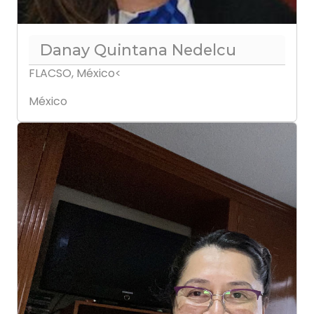
Danay Quintana Nedelcu
FLACSO, México<
México