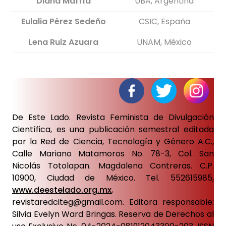
Diana Maffía
UBA, Argentina
Eulalia Pérez Sedeño
CSIC, España
Lena Ruiz Azuara
UNAM, México
De Este Lado. Revista Feminista de Divulgación
Científica, es una publicación semestral editada
por la Red de Ciencia, Tecnología y Género A.C.,
Calle Mariano Matamoros No. 78-3, Col. San
Nicolás Totolapan. Magdalena Contreras. C.P.
10900, Ciudad de México. Tel. 552615985,
www.deestelado.org.mx
,
revistaredciteg@gmail.com. Editora responsable:
Silvia Evelyn Ward Bringas. Reserva de Derechos al