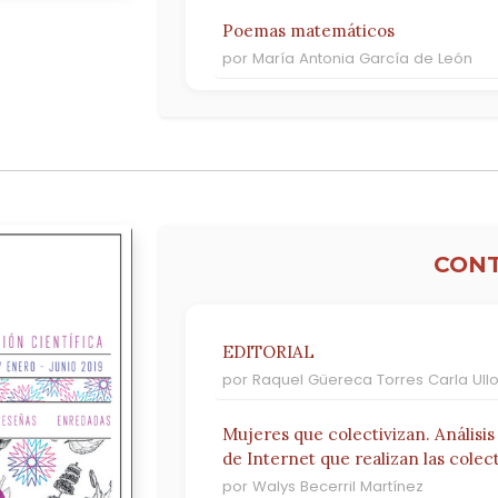
Poemas matemáticos
por María Antonia García de León
Infografías
por Programa Interdisciplinario para 
Docente en Matemáticas
La construcción social del conoci
matemáticas
CON
por Aurora Farfán
EDITORIAL
por Raquel Güereca Torres Carla Ullo
Mujeres que colectivizan. Análisis
de Internet que realizan las colec
por Walys Becerril Martínez