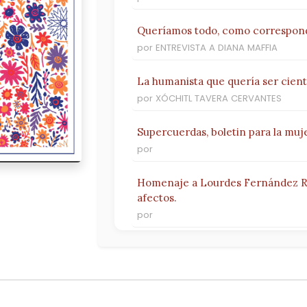
Queríamos todo, como correspon
por ENTREVISTA A DIANA MAFFIA
La humanista que quería ser cient
por XÓCHITL TAVERA CERVANTES
Supercuerdas, boletin para la muje
por
Homenaje a Lourdes Fernández Ri
afectos.
por
La misión. Monólogo en un acto.
por DOLORES FLORES SILVA
Desde este lado... Remedios Varo.