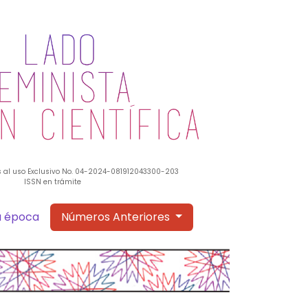
 al uso Exclusivo No. 04-2024-081912043300-203
ISSN en trámite
a época
Números Anteriores