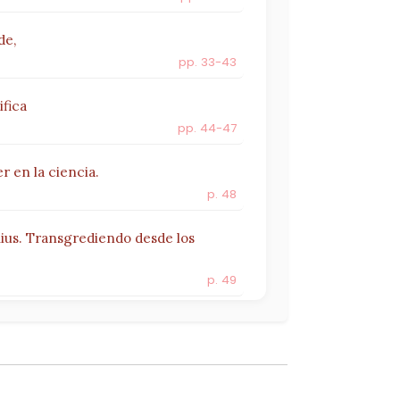
de,
pp. 33-43
ifica
pp. 44-47
r en la ciencia.
p. 48
us. Transgrediendo desde los
p. 49
pp. 52-53