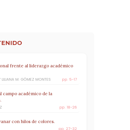
TENIDO
nal frente al liderazgo académico
Y LILIANA M. GÓMEZ MONTES
pp. 5-17
al campo académico de la
.
Z
pp. 18-26
vanar con hilos de colores.
pp. 27-32