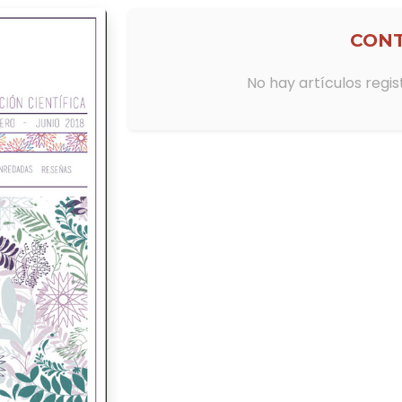
por VERÓNI CAVALERO ARCE
CON
Miradas regionales sobre ciencia 
género.
No hay artículos regis
por ANA ELISA ESCALANTE PATIÑO
Entramados de la Profesión Acadé
caso en la FES Acatlán, UNAM.
por JESÚS FRANCISCO GALAZ FONTES