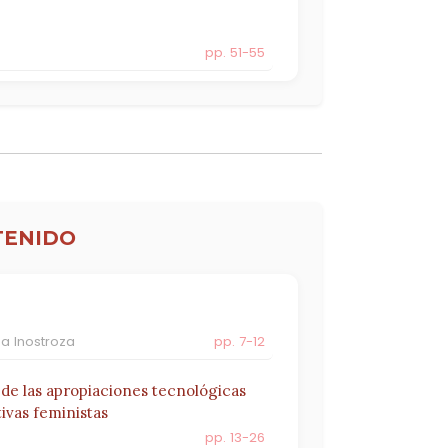
pp. 51-55
el Desarrollo Profesional
pp. 56-
58
miento. El caso de género y
TENIDO
pp. 59-61
a Inostroza
pp. 7-12
 de las apropiaciones tecnológicas
tivas feministas
pp. 13-26