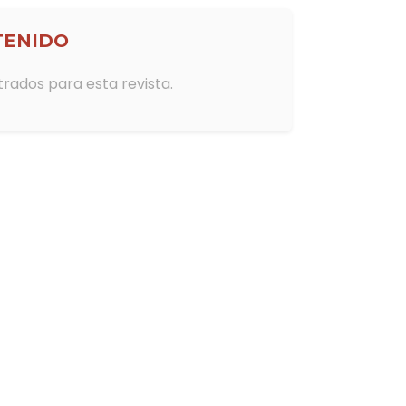
pp. 54-61
TENIDO
y tecnologia desde la perspectiva de
trados para esta revista.
pp. 62-64
mica y el Género: Un estudio de
pp. 65-67