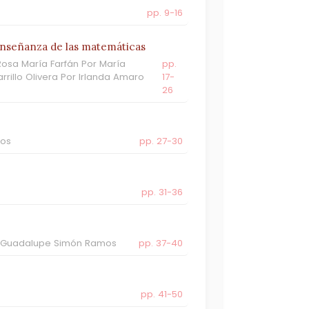
pp. 9-16
enseñanza de las matemáticas
sa María Farfán Por María
pp.
rillo Olivera Por Irlanda Amaro
17-
26
mos
pp. 27-30
pp. 31-36
ía Guadalupe Simón Ramos
pp. 37-40
pp. 41-50